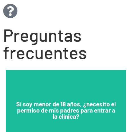
Preguntas
frecuentes
Si soy menor de 18 años, ¿necesito el
No. Puede llamar al 920-731-4354 y programar su
permiso de mis padres para entrar a
propia cita. Las pruebas y el tratamiento son
la clínica?
confidenciales y gratuitos.