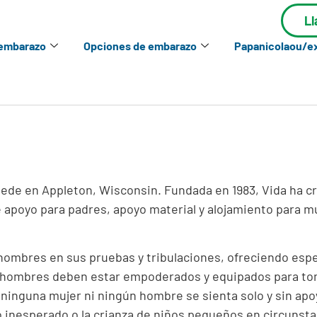
L
 embarazo
Opciones de embarazo
Papanicolaou/
n sede en Appleton, Wisconsin. Fundada en 1983, Vida ha c
de apoyo para padres, apoyo material y alojamiento para 
y hombres en sus pruebas y tribulaciones, ofreciendo esp
s hombres deben estar empoderados y equipados para tom
ninguna mujer ni ningún hombre se sienta solo y sin apo
 inesperado o la crianza de niños pequeños en circunstan