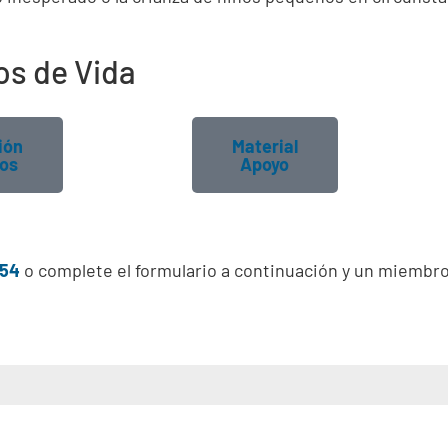
os de Vida
ión
Material
ios
Apoyo
354
o complete el formulario a continuación y un miembr