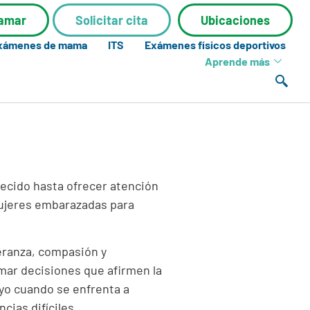
lamar
Solicitar cita
Ubicaciones
exámenes de mama
ITS
Exámenes físicos deportivos
Aprende más
recido hasta ofrecer atención
mujeres embarazadas para
eranza, compasión y
ar decisiones que afirmen la
yo cuando se enfrenta a
cias difíciles.