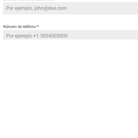
Número de teléfono
*
No enviaremos mensajes de texto a este número hasta que recibamos su permiso. E
privacidad en www.vidamedicalclinic.org/privacy-policy
Mensaje