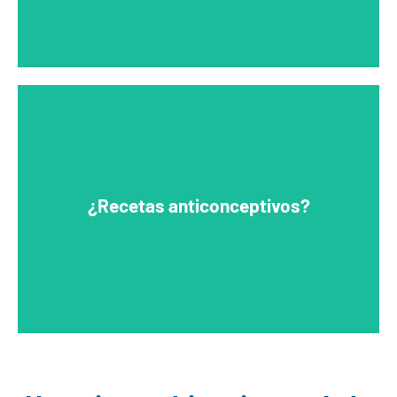
¿Recetas anticonceptivos?
No.