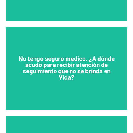
No tengo seguro medico. ¿A dónde
acudo para recibir atención de
Nuestras enfermeras pueden conectarlo con recursos
seguimiento que no se brinda en
en la comunidad.
Vida?