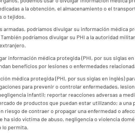
 órganos, podemos usar o divulgar información médica pr
dicadas a la obtención, el almacenamiento o el transport
s o tejidos.
s armadas, podríamos divulgar su información médica pro
. También podríamos divulgar su PHI a la autoridad milit
 extranjero.
ar información médica protegida (PHI, por sus siglas en
ndan beneficios por lesiones o enfermedades relacionada
ión médica protegida (PHI, por sus siglas en inglés) par
lgaciones para prevenir o controlar enfermedades, lesio
negligencia infantil; reportar reacciones adversas a m
 mercado de productos que puedan estar utilizando; a una
 riesgo de contraer o propagar una enfermedad o afecció
ha sido víctima de abuso, negligencia o violencia domé
o lo permita.