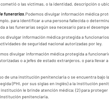
cometió o las víctimas, o la identidad, descripción o ubic
e funerarias
.Podemos divulgar información médica prot
lo, para identificar a una persona fallecida o determina
a a las funerarias según sea necesario para el desemp
s divulgar información médica protegida a funcionarios
 actividades de seguridad nacional autorizadas por ley.
emos divulgar información médica protegida a funcionari
orizadas o a jefes de estado extranjeros, o para llevar 
so de una institución penitenciaria o se encuentra bajo l
gida (PHI, por sus siglas en inglés) a la institución penit
la institución le brinde atención médica; (2) para proteger
 institución penitenciaria.