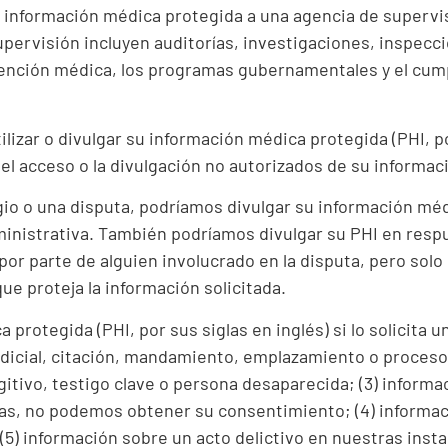
 información médica protegida a una agencia de supervis
supervisión incluyen auditorías, investigaciones, inspecc
atención médica, los programas gubernamentales y el cump
izar o divulgar su información médica protegida (PHI, por
el acceso o la divulgación no autorizados de su informac
igio o una disputa, podríamos divulgar su información mé
dministrativa. También podríamos divulgar su PHI en resp
por parte de alguien involucrado en la disputa, pero solo
que proteja la información solicitada.
rotegida (PHI, por sus siglas en inglés) si lo solicita u
judicial, citación, mandamiento, emplazamiento o proceso 
ugitivo, testigo clave o persona desaparecida; (3) informa
tadas, no podemos obtener su consentimiento; (4) inform
5) información sobre un acto delictivo en nuestras instal