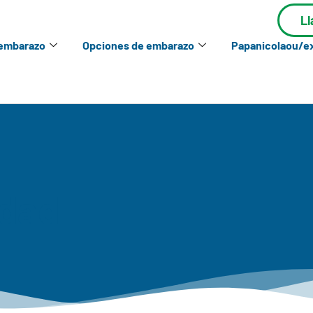
L
 embarazo
Opciones de embarazo
Papanicolaou/
idad