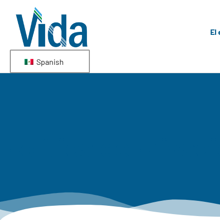
El
Spanish
política de privac