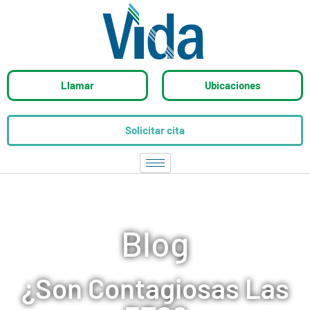
Llamar
Ubicaciones
Solicitar cita
Blog
¿Son Contagiosas Las