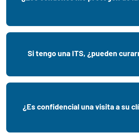
completa.
Podemos proporcionar tratamientos que 
Si tengo una ITS, ¿pueden cura
curar la clamidia, la gonorrea y la tricomon
Sí, todos nuestros servicios son confidenc
¿Es confidencial una visita a su cl
gratuitos.