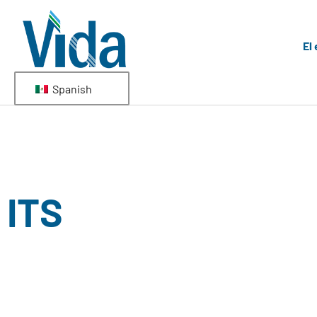
El
Spanish
ITS