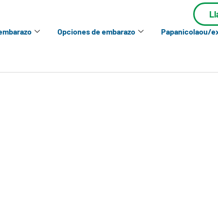
L
 embarazo
Opciones de embarazo
Papanicolaou/